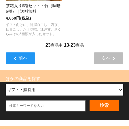
茶箱入り6種セット・竹（味噌
6種）｜送料無料
4,650円(税込)
ギフト向けに、特撰白こし、西京、
仙台こし、八丁味噌、江戸甘、さく
らみその6種類が入ったセット。
23
13
23
商品中
-
商品
前へ
次へ
ほかの商品を探す
検索