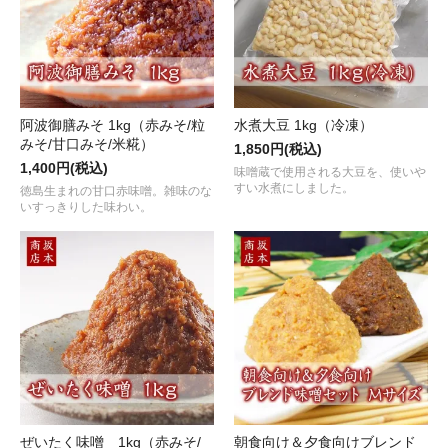
阿波御膳みそ 1kg（赤みそ/粒
水煮大豆 1kg（冷凍）
みそ/甘口みそ/米糀）
1,850円(税込)
1,400円(税込)
味噌蔵で使用される大豆を、使いや
すい水煮にしました。
徳島生まれの甘口赤味噌。雑味のな
いすっきりした味わい。
ぜいたく味噌 1kg（赤みそ/
朝食向け＆夕食向けブレンド