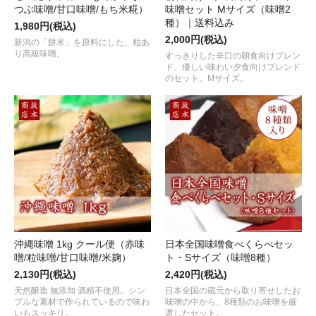
つぶ味噌/甘口味噌/もち米糀）
味噌セット Mサイズ（味噌2
種）｜送料込み
1,980円(税込)
2,000円(税込)
新潟の「餅米」を原料にした、粒あ
り高級味噌。
すっきりした辛口の朝食向けブレン
ド、優しい味わい夕食向けブレンド
のセット。Mサイズ。
沖縄味噌 1kg クール便（赤味
日本全国味噌食べくらべセッ
噌/粒味噌/甘口味噌/米麹）
ト・Sサイズ（味噌8種）
2,130円(税込)
2,420円(税込)
天然醸造 無添加 酒精不使用。シン
日本全国の蔵元から取り寄せしたお
プルな素材で作られているので味わ
味噌の中から、8種類のお味噌を厳
いもスッキリ。
選したセット。