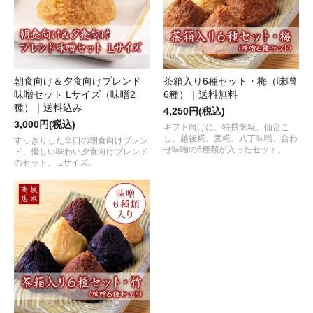
朝食向け＆夕食向けブレンド
茶箱入り6種セット・梅（味噌
味噌セット Lサイズ（味噌2
6種）｜送料無料
種）｜送料込み
4,250円(税込)
3,000円(税込)
ギフト向けに、特撰米糀、仙台こ
し、越後糀、麦糀、八丁味噌、合わ
すっきりした辛口の朝食向けブレン
せ味噌の6種類が入ったセット。
ド、優しい味わい夕食向けブレンド
のセット。 Lサイズ。