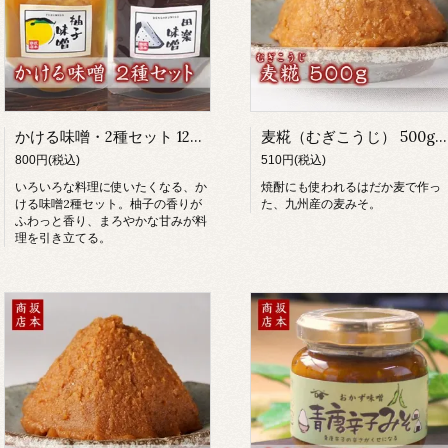
かける味噌・2種セット 120g×2
麦糀（むぎこうじ） 500g（赤味噌/粒味噌/甘口味噌/麦麹）
800円(税込)
510円(税込)
いろいろな料理に使いたくなる、か
焼酎にも使われるはだか麦で作っ
ける味噌2種セット。柚子の香りが
た、九州産の麦みそ。
ふわっと香り、まろやかな甘みが料
理を引き立てる。