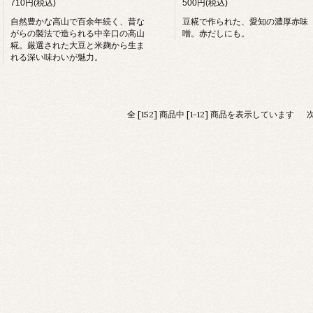
710円(税込)
500円(税込)
自然豊かな高山で百余年続く、昔な
豆糀で作られた、愛知の濃厚赤味
がらの製法で造られる中辛口の高山
噌。赤だしにも。
糀。厳選された大豆と米麹から生ま
れる深い味わいが魅力。
全 [152] 商品中 [1-12] 商品を表示しています