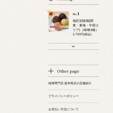
1
No.
地区別味噌(関
東・東海・中部エ
リア)（味噌4種）
3,750円(税込)
Other page
味噌専門店 坂本商店の店舗紹介
プライバシーポリシー
お支払い方法について