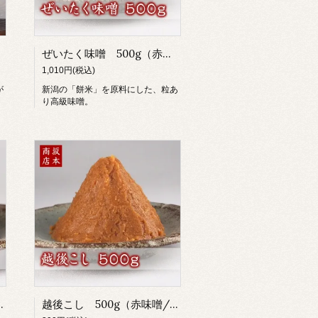
ぜいたく味噌 500g（赤味噌/粒味噌/甘口味噌/餅米麹）
1,010円(税込)
が
新潟の「餅米」を原料にした、粒あ
り高級味噌。
味噌/中辛味噌/麹味噌）
越後こし 500g（赤味噌/濾し味噌/辛口味噌/米麹）