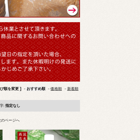
並び順を変更 ]
-
おすすめ順
-
価格順
-
新着順
字:
指定なし
次のページへ