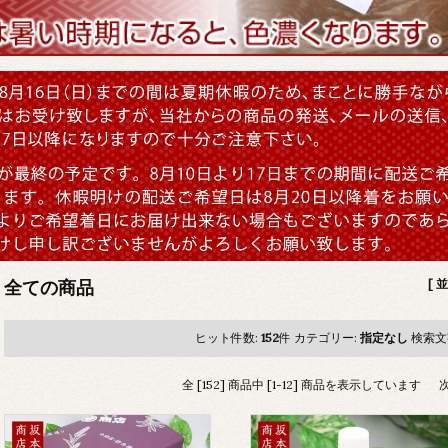
全ての商品
[ 
ヒット件数:
152
件
カテゴリー:
指定なし
検索文
全 [152] 商品中 [1-12] 商品を表示しています