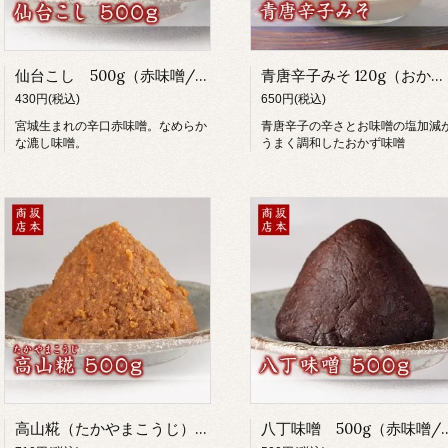
仙台こし 500g（赤味噌/濾し味噌/辛口味噌/米麹）
青唐辛子みそ 120g（おかず味噌）
430円(税込)
650円(税込)
宮城生まれの辛口赤味噌。なめらか
青唐辛子の辛さとお味噌の塩加減
な漉し味噌。
うまく調和したおかず味噌
高山糀（たかやまこうじ） 500g クール便（赤味噌/粒味噌/中辛口味噌/米麹）
八丁味噌 500g（赤味噌/濾し