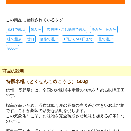
この商品に登録されているタグ
原料で選ぶ
米みそ
粒味噌・こし味噌で選ぶ
糀みそ・粒みそ
味で選ぶ
甘口
価格で選ぶ
1円から500円まで
量で選ぶ
500g~
商品の説明
特撰米糀（とくせんこめこうじ） 500g
信州（長野県）は、全国のお味噌生産量の40%を占める味噌王国
です。
標高が高いため、湿度は低く夏の昼夜の寒暖差が大きいお土地柄
です。これが麹菌の活発な活動を促します。
この気象条件こそ、お味噌を完全熟成させ風味も加える好条件な
のです。