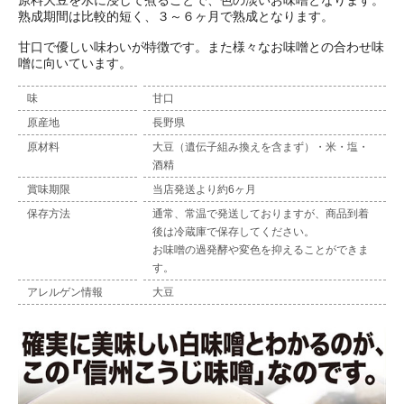
原料大豆を水に浸して煮ることで、色の淡いお味噌となります。
熟成期間は比較的短く、３～６ヶ月で熟成となります。
甘口で優しい味わいが特徴です。また様々なお味噌との合わせ味
噌に向いています。
味
甘口
原産地
長野県
原材料
大豆（遺伝子組み換えを含まず）・米・塩・
酒精
賞味期限
当店発送より約6ヶ月
保存方法
通常、常温で発送しておりますが、商品到着
後は冷蔵庫で保存してください。
お味噌の過発酵や変色を抑えることができま
す。
アレルゲン情報
大豆