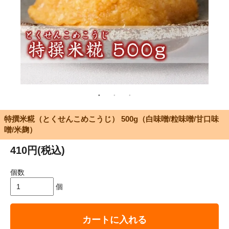
特撰米糀（とくせんこめこうじ） 500g（白味噌/粒味噌/甘口味
噌/米麹）
410円(税込)
個数
個
カートに入れる