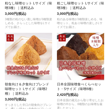
粒なし味噌セット Lサイズ（味
粗ごし味噌セット Lサイズ（味
噌3種）｜送料込み
噌3種）｜送料込み
3,000円(税込)
3,000円(税込)
3種類の粒のない漉し味噌が3種類楽
粒のある味噌が3種類楽しめる、味
しめる、さらっとした味噌をLサイ
噌セット。粒あり味噌の楽しさLサ
ズでお届け。
イズでお届け。
朝食向け＆夕食向けブレンド
日本全国味噌食べくらべセッ
味噌セット Lサイズ（味噌2
ト・Sサイズ（味噌8種）
種）｜送料込み
2,420円(税込)
3,000円(税込)
日本全国の蔵元から取り寄せしたお
味噌の中から、8種類のお味噌を厳
すっきりした辛口の朝食向けブレン
選したセット。
ド、優しい味わい夕食向けブレンド