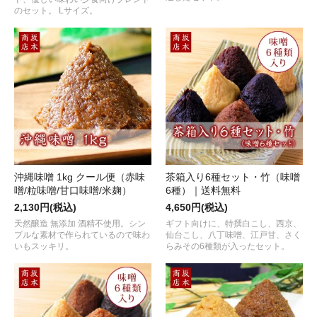
のセット。 Lサイズ。
沖縄味噌 1kg クール便（赤味
茶箱入り6種セット・竹（味噌
噌/粒味噌/甘口味噌/米麹）
6種）｜送料無料
2,130円(税込)
4,650円(税込)
天然醸造 無添加 酒精不使用。シン
ギフト向けに、特撰白こし、西京、
プルな素材で作られているので味わ
仙台こし、八丁味噌、江戸甘、さく
いもスッキリ。
らみその6種類が入ったセット。