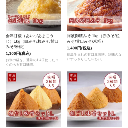
会津甘糀（あいづあまこう
阿波御膳みそ 1kg（赤みそ/粒
じ）1kg（白みそ/粒みそ/甘口
みそ/甘口みそ/米糀）
みそ/米糀）
1,400円(税込)
1,100円(税込)
徳島生まれの甘口赤味噌。雑味のな
いすっきりした味わい。
お米の糀を、通常の1.4倍使ったコ
クのある甘口味噌。