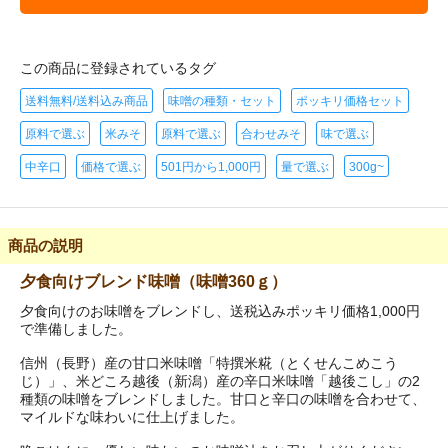
この商品に登録されているタグ
送料無料/送料込み商品
味噌の種類・セット
ポッキリ価格セット
原料で選ぶ
米みそ
原料で選ぶ
合わせみそ
味で選ぶ
中辛口
価格で選ぶ
501円から1,000円
量で選ぶ
300g~
商品の説明
夕食向けブレンド味噌（味噌360ｇ）
夕食向けのお味噌をブレンドし、送税込みポッキリ価格1,000円
で準備しました。
信州（長野）産の甘口米味噌「特撰米糀（とくせんこめこう
じ）」、米どころ越後（新潟）産の辛口米味噌「越後こし」の2
種類の味噌をブレンドしました。甘口と辛口の味噌を合わせて、
マイルドな味わいに仕上げました。