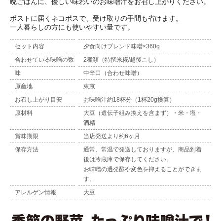
晩ごはんに、優しい味わいのお味噌汁をお召し上がりください。
ポストに届くネコポスで、受け取りの手間も省けます。
一人暮らしの方にも使いやすい量です。
セット内容
夕食向けブレンド味噌×360g
合わせている味噌の数
2種類（特撰米糀/越後こし）
味
中辛口（合わせ味噌）
原産地
東京
お召し上がり目安
お味噌汁約18杯分（1杯20g換算）
原材料
大豆（遺伝子組み換えを含まず）・米・塩・
酒精
賞味期限
当店発送より約6ヶ月
保存方法
通常、常温で発送しておりますが、商品到着
後は冷蔵庫で保存してください。
お味噌の過発酵や変色を抑えることができま
す。
アレルゲン情報
大豆