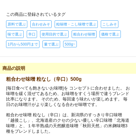
この商品に登録されているタグ
原料で選ぶ
合わせみそ
粒味噌・こし味噌で選ぶ
こしみそ
味で選ぶ
辛口
使用目的で選ぶ
粗合わせ味噌
価格で選ぶ
1円から500円まで
量で選ぶ
500g~
商品の説明
粗合わせ味噌 粒なし（辛口）500g
[毎日食べても飽きないお味噌]を コンセプトに合わせました。 お
味噌を緩く混ぜてあるため、お味噌をすくう場所で違うブレンド
比率になります。 そのため、毎回違う味わいが楽しめます。 毎
日のお味噌汁がより楽しくなる合わせ味噌です。
粗合わせ味噌 粒なし（辛口）は、新潟県のすっきり辛口味噌
「越後こし」、北海道産のクセの少ない優しい辛口味噌「北海道
味噌」と、１年半熟成の天然醸造味噌「秋田天然」の米麹味噌3
種をブレンドしました。