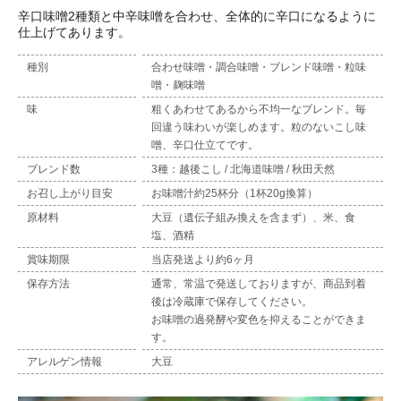
辛口味噌2種類と中辛味噌を合わせ、全体的に辛口になるように
仕上げてあります。
種別
合わせ味噌・調合味噌・ブレンド味噌・粒味
噌・麹味噌
味
粗くあわせてあるから不均一なブレンド。毎
回違う味わいが楽しめます。粒のないこし味
噌、辛口仕立てです。
ブレンド数
3種：越後こし / 北海道味噌 / 秋田天然
お召し上がり目安
お味噌汁約25杯分（1杯20g換算）
原材料
大豆（遺伝子組み換えを含まず）、米、食
塩、酒精
賞味期限
当店発送より約6ヶ月
保存方法
通常、常温で発送しておりますが、商品到着
後は冷蔵庫で保存してください。
お味噌の過発酵や変色を抑えることができま
す。
アレルゲン情報
大豆